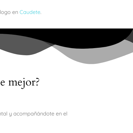
ólogo en
Caudete
.
te mejor?
ntal y acompañándote en el