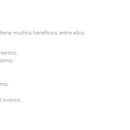
iene muchos beneficios, entre ellos:
ientos.
stima.
smo.
l avance.