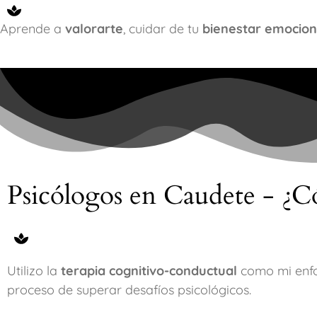
Aprende a
valorarte
, cuidar de tu
bienestar emocion
Psicólogos en Caudete - ¿C
Utilizo la
terapia cognitivo-conductual
como mi enfo
proceso de superar desafíos psicológicos.