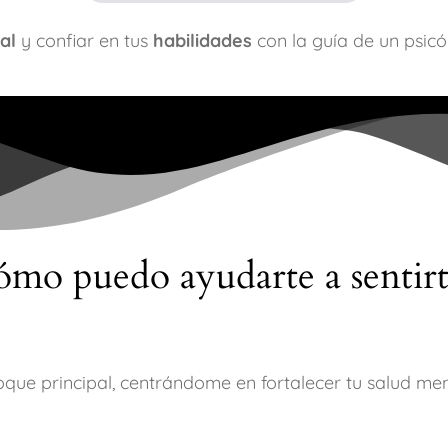
al
y confiar en tus
habilidades
con la guía de un psic
ómo puedo ayudarte a sentir
que principal, centrándome en fortalecer tu salud me