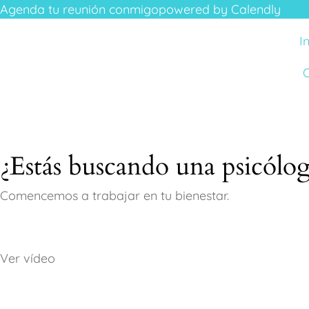
Agenda tu reunión conmigo
powered by Calendly
I
O
¿Estás buscando una psicólo
Comencemos a trabajar en tu bienestar.
Ver vídeo