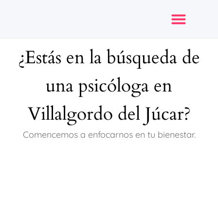
¿Estás en la búsqueda de
Opiniones y reseñas
una psicóloga en
Villalgordo del Júcar?
Comencemos a enfocarnos en tu bienestar.