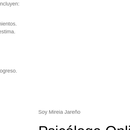
incluyen:
ientos.
estima.
rogreso.
Soy Mireia Jareño