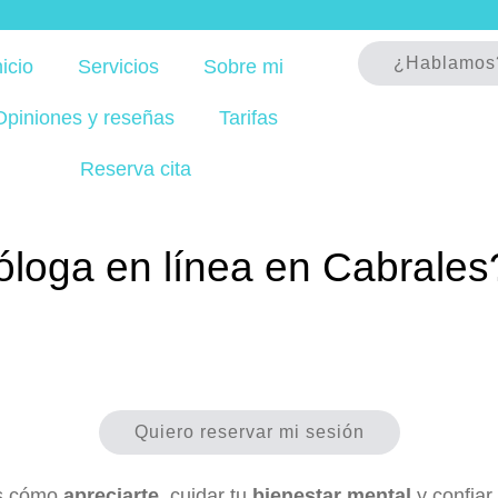
¿Hablamos
nicio
Servicios
Sobre mi
Opiniones y reseñas
Tarifas
Reserva cita
loga en línea en Cabrales
Quiero reservar mi sesión
ás cómo
apreciarte
, cuidar tu
bienestar mental
y confiar