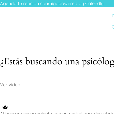
Agenda tu reunión conmigo
powered by Calendly
I
O
¿Estás buscando una psicólog
Ver vídeo
Al buscar asesoramiento con una psicóloga, descubr