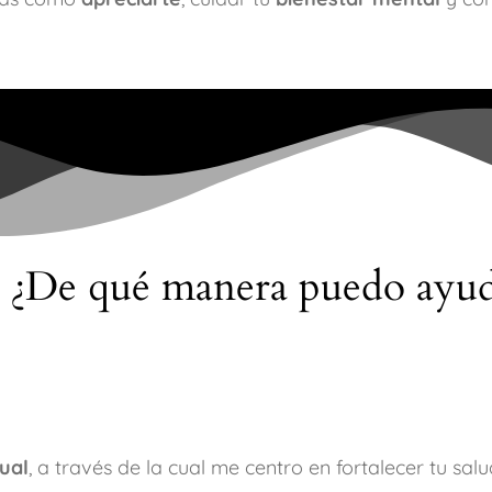
 ¿De qué manera puedo ayuda
ual
, a través de la cual me centro en fortalecer tu s