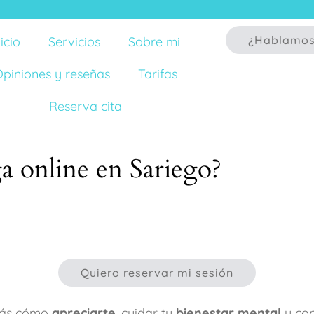
¿Hablamo
nicio
Servicios
Sobre mi
piniones y reseñas
Tarifas
Reserva cita
a online en Sariego?
Quiero reservar mi sesión
irás cómo
apreciarte
, cuidar tu
bienestar mental
y con