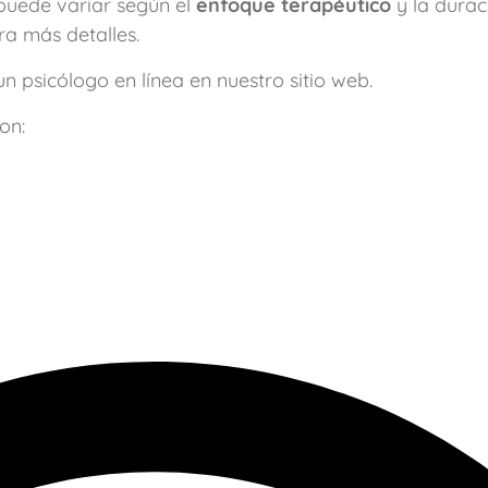
 puede variar según el
enfoque terapéutico
y la durac
a más detalles.
n psicólogo en línea en nuestro sitio web.
on: