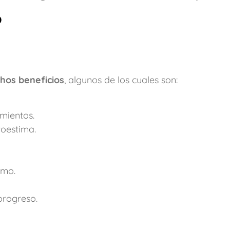
o
hos beneficios
, algunos de los cuales son:
mientos.
toestima.
smo.
progreso.