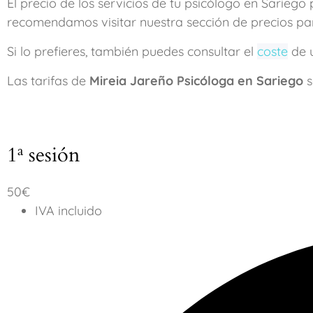
El precio de los servicios de tu psicólogo en Sariego
recomendamos visitar nuestra sección de precios par
Si lo prefieres, también puedes consultar el
coste
de u
Las tarifas de
Mireia Jareño Psicóloga en Sariego
s
1ª sesión
50€
IVA incluido