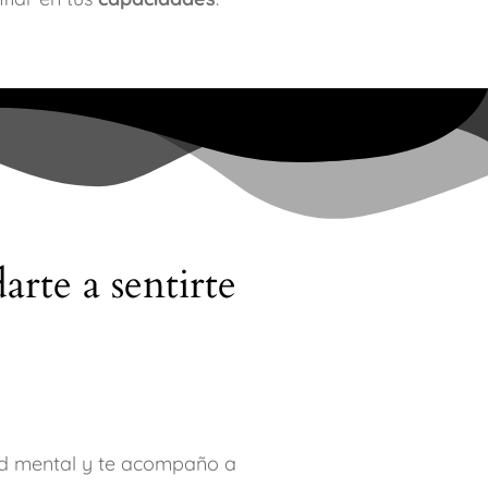
rte a sentirte
alud mental y te acompaño a