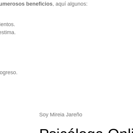
umerosos beneficios
, aquí algunos:
ientos.
estima.
rogreso.
Soy Mireia Jareño