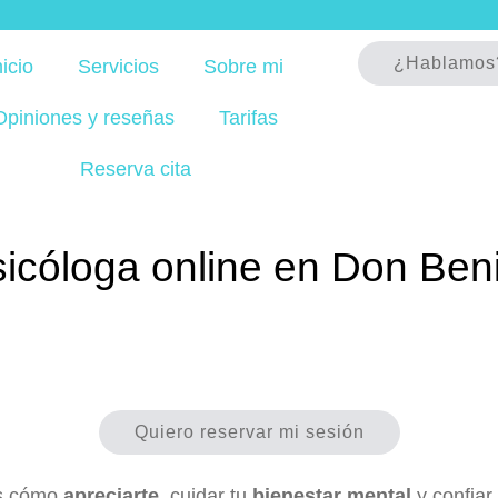
¿Hablamos
nicio
Servicios
Sobre mi
Opiniones y reseñas
Tarifas
Reserva cita
icóloga online en Don Ben
Quiero reservar mi sesión
ás cómo
apreciarte
, cuidar tu
bienestar mental
y confiar