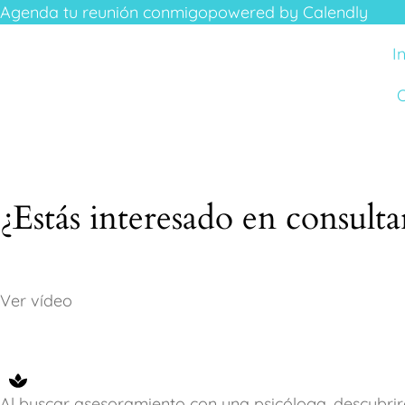
Agenda tu reunión conmigo
powered by Calendly
I
O
¿Estás interesado en consult
Ver vídeo
Al buscar asesoramiento con una psicóloga, descubr