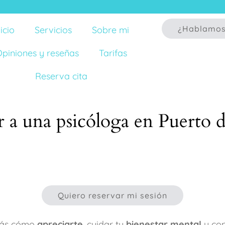
¿Hablamo
nicio
Servicios
Sobre mi
piniones y reseñas
Tarifas
Reserva cita
ar a una psicóloga en Puerto 
Quiero reservar mi sesión
irás cómo
apreciarte
, cuidar tu
bienestar mental
y con