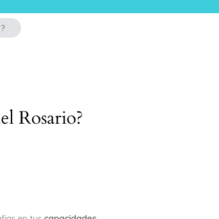
s?
del Rosario?
fiar en tus
capacidades
.