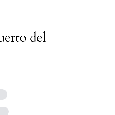
uerto del
s