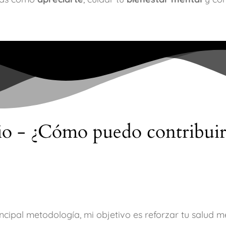
io - ¿Cómo puedo contribuir
cipal metodología, mi objetivo es reforzar tu salud 