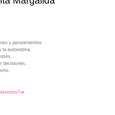
nta Margalida
ones y pensamientos.
y la autoestima.
strés.
r decisiones.
ismo.
ablamos?