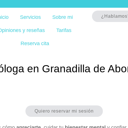
¿Hablamos
nicio
Servicios
Sobre mi
Opiniones y reseñas
Tarifas
Reserva cita
óloga en Granadilla de Ab
Quiero reservar mi sesión
ás cómo
apreciarte
, cuidar tu
bienestar mental
y confiar