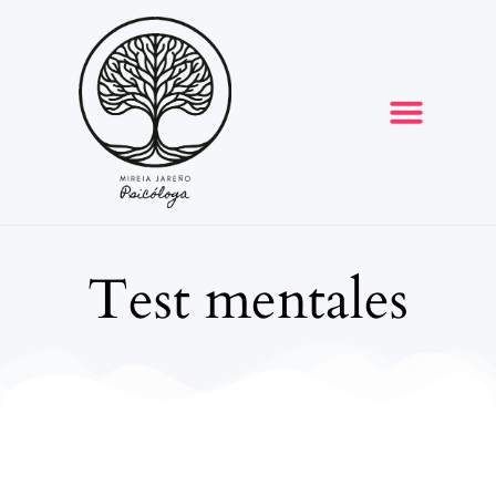
Opiniones y reseñas
Test mentales